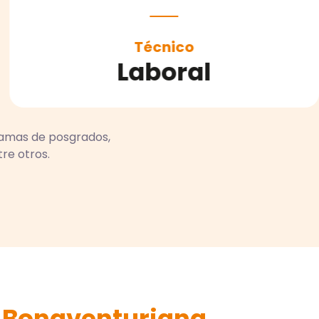
Educación
ontinua
amas de posgrados,
re otros.
Bonaventuriana