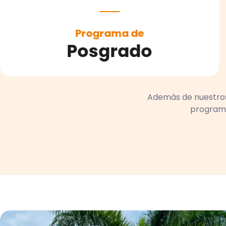
rograma de
P
regrado
P
Además de nuestro
programa