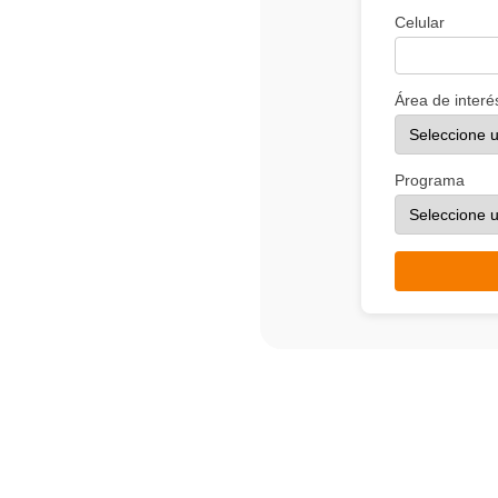
ón
al de Ternera No. 30-966