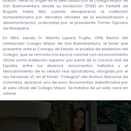
blasón. Tiene su origen en el sello usado por el Colegio Mayor de
San Buenaventura desde su fundación (1708) en Santafé de
Bogotá, hasta 1861, cuando desapareció la institución
bonaventuriana por decretos oficiales de la exclaustración y
desamortización, ordenadas por el presidente Tomás Cipriano
de Mosquera.
En 1964, siendo Fr. Alberto Lopera Trujillo, OFM, Rector del
restaurado Colegio Mayor de San Buenaventura, al tener que
presentar ante el Consejo de Estado la prueba de existencia del
Colegio, que se remonta a la época colonial con reconocimiento
oficial como institución superior por parte de la Corona real de
España, entre los diversos documentos hallados y el
descubrimiento de la cédula real aprobatoria, otorgada por el
rey Fernando VI, en el fondo “Colegios” del Archivo Nacional de
Colombia, apareció uno de esos documentos autenticados por
el sello oficial del Colegio Mayor. Se trataba de un sello seco en
relieve.