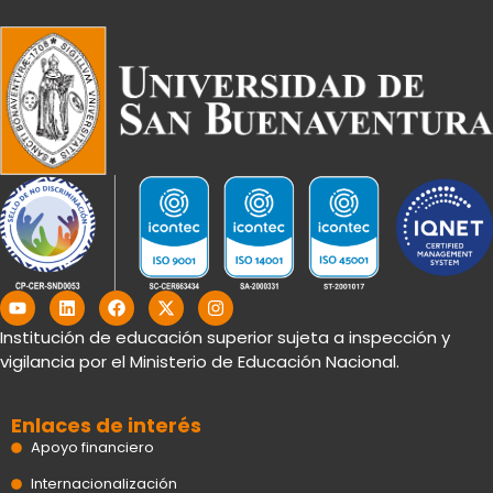
Y
L
F
X
I
o
i
a
-
n
u
n
c
t
s
Institución de educación superior sujeta a inspección y
t
k
e
w
t
vigilancia por el Ministerio de Educación Nacional.
u
e
b
i
a
b
d
o
t
g
e
i
o
t
r
n
k
e
a
Enlaces de interés
r
m
Apoyo financiero
Internacionalización