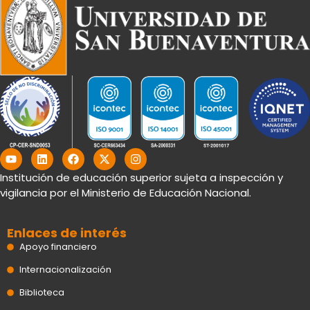
Y
L
F
X
I
o
i
a
-
n
u
n
c
t
s
Institución de educación superior sujeta a inspección y
t
k
e
w
t
vigilancia por el Ministerio de Educación Nacional.
u
e
b
i
a
b
d
o
t
g
e
i
o
t
r
n
k
e
a
Enlaces de interés
r
m
Apoyo financiero
Internacionalización
Biblioteca