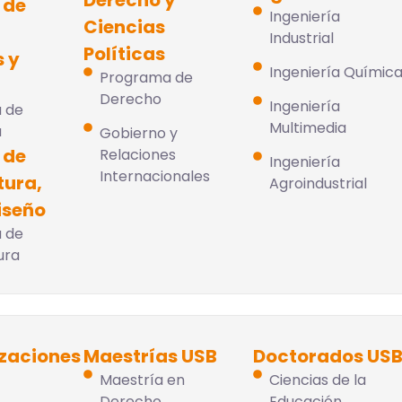
Derecho y
 de
Ingeniería
Ciencias
Industrial
Políticas
 y
Ingeniería Químic
Programa de
Derecho
Ingeniería
 de
Multimedia
a
Gobierno y
 de
Relaciones
Ingeniería
Internacionales
tura,
Agroindustrial
iseño
 de
ura
izaciones
Maestrías USB
Doctorados US
Maestría en
Ciencias de la
Derecho
Educación