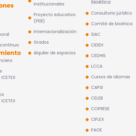
bioética
institucionales
iones
Consultorio jurídico
Proyecto educativo
(PEB)
Comité de bioética
Internacionalización
boral
SIAC
Grados
 continua
CIDEH
miento
Alquiler de espacios
CEDHIS
nciero
LCCA
e
Cursos de idiomas
 ICETEX
CAPSI
os
CELEB
 ICETEX
COPRESE
CIFLEX
PAOE