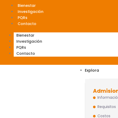
Ir
Bienestar
al
Investigación
contenido
PQRs
Contacto
Bienestar
Investigación
PQRs
Contacto
Explora
Admisio
Informació
Requisitos
Costos