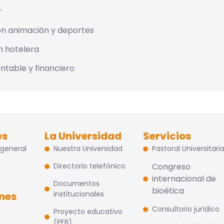
r
n animación y deportes
n hotelera
ontable y financiero
nua
es
La Universidad
Servicios
 general
Nuestra Universidad
Pastoral Universitari
Directorio telefónico
Congreso
internacional de
Documentos
bioética
institucionales
ones
Consultorio jurídico
Proyecto educativo
(PEB)