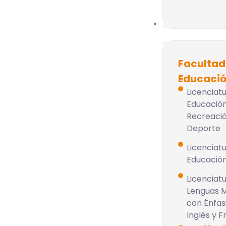
Pregrado
Facultad
Educaci
Licenciat
Educación
Recreació
Deporte
Licenciat
Educación 
Licenciat
Lenguas 
con Énfas
Inglés y 