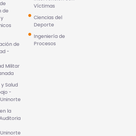
 de
Víctimas
n de
Ciencias del
 y
Deporte
micos
Ingeniería de
Procesos
ación de
dad -
d Militar
anada
 y Salud
ajo -
Uninorte
en la
Auditoria
-
Uninorte