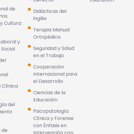
onal de
Didácticas del
hos
inglés
y Cultura
Terapia Manual
Ortopédica
aboral y
Seguridad y Salud
 Social
en el Trabajo
del
Cooperación
o
Internacional para
onal
el Desarrollo
 Clínica
Ciencias de la
Educación
ía del
Psicopatología
iento
Clínica y Forense
o
con Énfasis en
a de
Intervención con