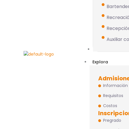
Bartende
Recreació
Recepció
Auxiliar c
Educación Conti
Explora
Admision
Información
Requisitos
Costos
Inscripci
Pregrado