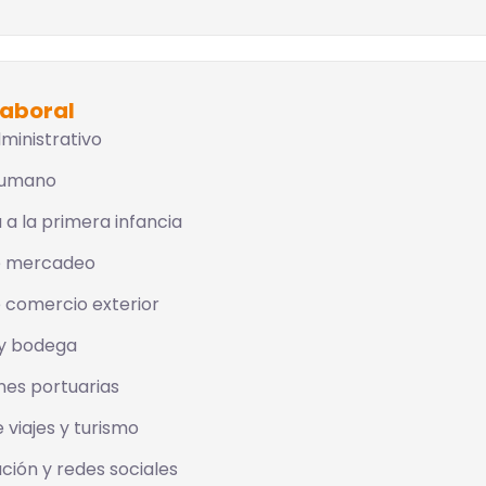
laboral
dministrativo
humano
 a la primera infancia
de mercadeo
e comercio exterior
y bodega
es portuarias
 viajes y turismo
ión y redes sociales