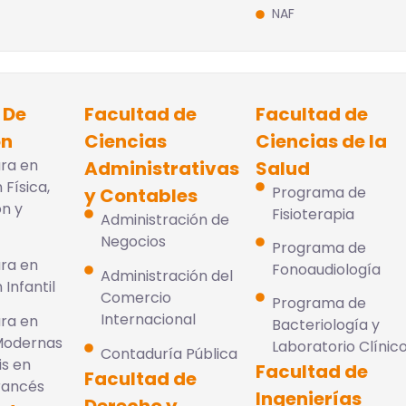
NAF
 De
Facultad de
Facultad de
ón
Ciencias
Ciencias de la
ura en
Administrativas
Salud
 Física,
Programa de
y Contables
n y
Fisioterapia
Administración de
Negocios
Programa de
ura en
Fonoaudiología
Administración del
Infantil
Comercio
Programa de
Internacional
ura en
Bacteriología y
Modernas
Laboratorio Clínic
Contaduría Pública
is en
Facultad de
Facultad de
Francés
Ingenierías