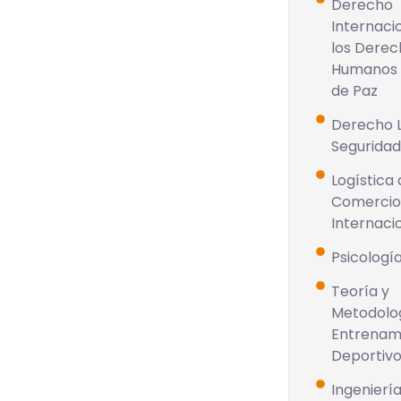
Derecho
Internaci
los Derec
Humanos 
de Paz
Derecho L
Seguridad
Logística 
Comerci
Internaci
Psicología
Teoría y
Metodolog
Entrenam
Deportiv
Ingenierí