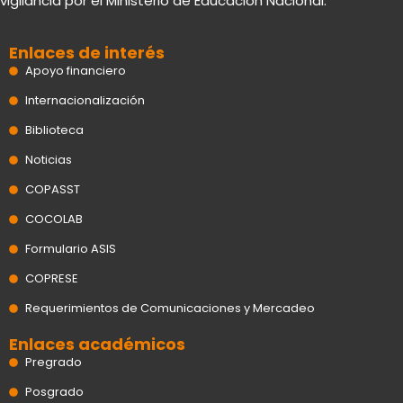
vigilancia por el Ministerio de Educación Nacional.
u
e
b
i
a
b
d
o
t
g
e
i
o
t
r
n
k
e
a
Enlaces de interés
r
m
Apoyo financiero
Internacionalización
Biblioteca
Noticias
COPASST
COCOLAB
Formulario ASIS
COPRESE
Requerimientos de Comunicaciones y Mercadeo
Enlaces académicos
Pregrado
Posgrado