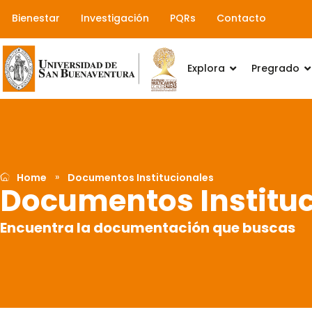
Ir
Bienestar
Investigación
PQRs
Contacto
al
contenido
Explora
Pregrado
»
Home
Documentos Institucionales
Documentos Instituc
Encuentra la documentación que buscas