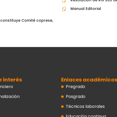
Resolución de RG 363 de 
Manual Editorial
 constituye Comité coprese,
e interés
Enlaces académico
nciero
Pregrado
nalización
Posgrado
Técnicos laborales
Educación continua