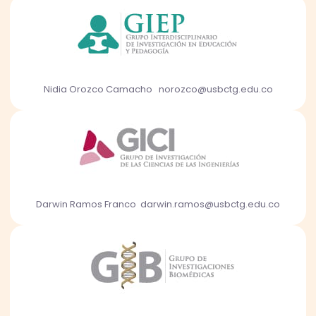
Nidia Orozco Camacho norozco@usbctg.edu.co
Darwin Ramos Franco darwin.ramos@usbctg.edu.co