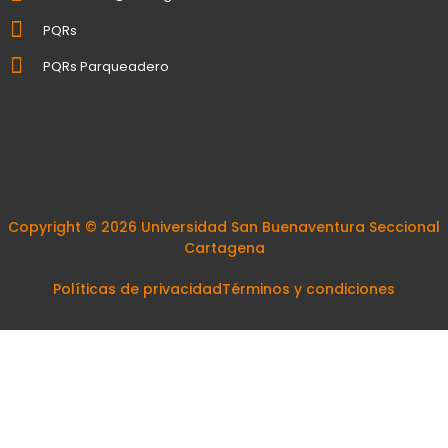
PQRs
PQRs Parqueadero
Copyright © 2026 Universidad San Buenaventura Seccional
Cartagena
Políticas de privacidad
Términos y condiciones
Bienvenidos
Hi
Hello
👋, Bienvenidos a*Universidad San Buenaventura*
¿Cómo podemos ayudarle?
Open Chat