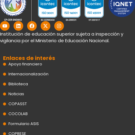
Y
L
F
X
I
o
i
a
-
n
u
n
c
t
s
Institución de educación superior sujeta a inspección y
t
k
e
w
t
vigilancia por el Ministerio de Educación Nacional.
u
e
b
i
a
b
d
o
t
g
e
i
o
t
r
n
k
e
a
Enlaces de interés
r
m
Apoyo financiero
Internacionalización
Biblioteca
Noticias
COPASST
COCOLAB
Formulario ASIS
COPRESE