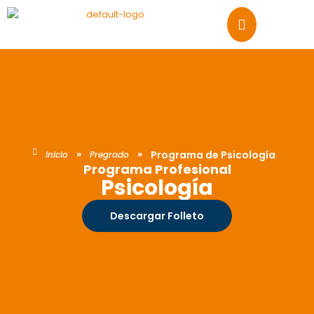
Ir
al
contenido
»
»
Programa de Psicología
Inicio
Pregrado
Programa Profesional
Psicología
Descargar Folleto