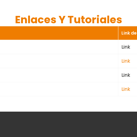
Enlaces Y Tutoriales
Link d
Link
Link
Link
Link