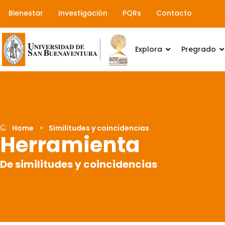
Ir
Bienestar
Investigación
PQRs
Contacto
al
contenido
Explora
Pregrado
»
Home
Similitudes y coincidencias
Herramienta
De similitudes y coincidencias