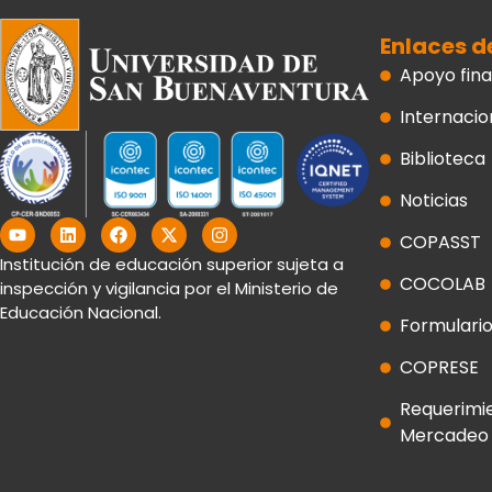
Enlaces d
Apoyo fina
Internacio
Biblioteca
Noticias
Y
L
F
X
I
o
i
a
-
n
COPASST
u
n
c
t
s
Institución de educación superior sujeta a
t
k
e
w
t
COCOLAB
inspección y vigilancia por el Ministerio de
u
e
b
i
a
b
d
o
t
g
Educación Nacional.
Formulario
e
i
o
t
r
n
k
e
a
r
m
COPRESE
Requerimi
Mercadeo