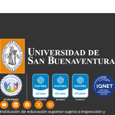
Y
L
F
X
I
o
i
a
-
n
u
n
c
t
s
Institución de educación superior sujeta a inspección y
t
k
e
w
t