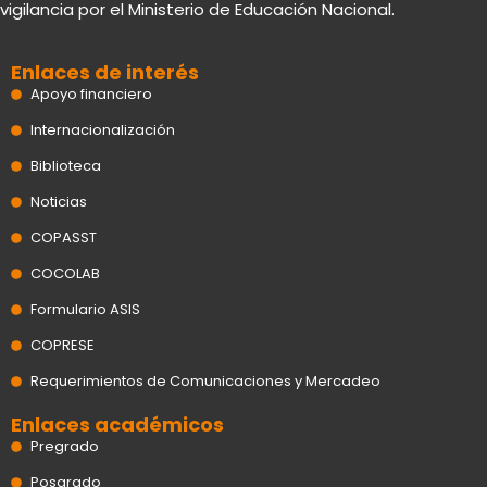
vigilancia por el Ministerio de Educación Nacional.
u
e
b
i
a
b
d
o
t
g
e
i
o
t
r
n
k
e
a
Enlaces de interés
r
m
Apoyo financiero
Internacionalización
Biblioteca
Noticias
COPASST
COCOLAB
Formulario ASIS
COPRESE
Requerimientos de Comunicaciones y Mercadeo
Enlaces académicos
Pregrado
Posgrado